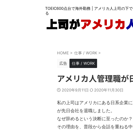
TOEIC600点台で海外勤務 | アメリカ人上司の
る
HOME
>
仕事 / WORK
>
広告
仕事 / WORK
アメリカ人管理職が
2020年9月11日
2020年11月30日
私の上司はアメリカにある日系企業に
が先日会社を退職しました。
なぜ辞めるという決断に至ったのか？
その理由を、普段から会話を重ねる中