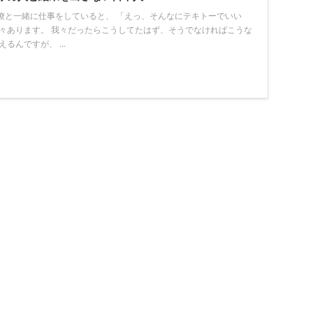
僚と一緒に仕事をしていると、 「えっ、そんなにテキトーでいい
多々あります。 我々だったらこうしてたはず、そうでなければこうな
るんですが、 ...